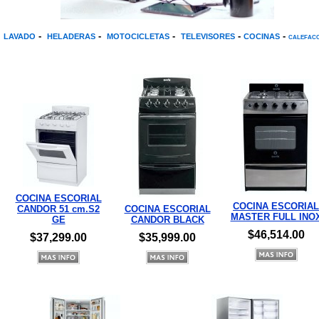
-
-
-
-
-
LAVADO
HELADERAS
MOTOCICLETAS
TELEVISORES
COCINAS
CALEFACC
COCINA ESCORIAL
COCINA ESCORIAL
CANDOR 51 cm.S2
COCINA ESCORIAL
MASTER FULL INO
GE
CANDOR BLACK
$46,514.00
$37,299.00
$35,999.00